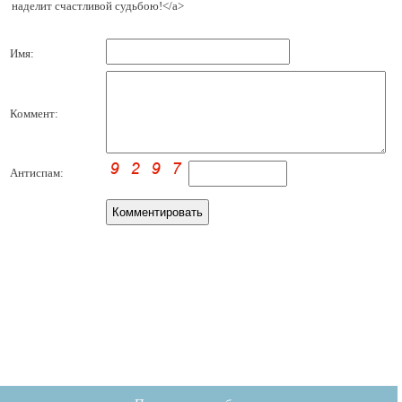
наделит счастливой судьбою!</a>
Имя:
Коммент:
Антиспам: