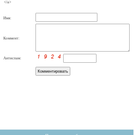
</a>
Имя:
Коммент:
Антиспам: