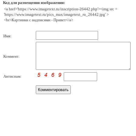
Код для размещения изображения:
<a href='https://www.imagetext.ru/inscription-26442.php'><img src =
'https://www.imagetext.ru/pics_max/imagetext_ru_26442.jpg' >
<br>Картинки с надписями - Привет</a>
Имя:
Коммент:
Антиспам: