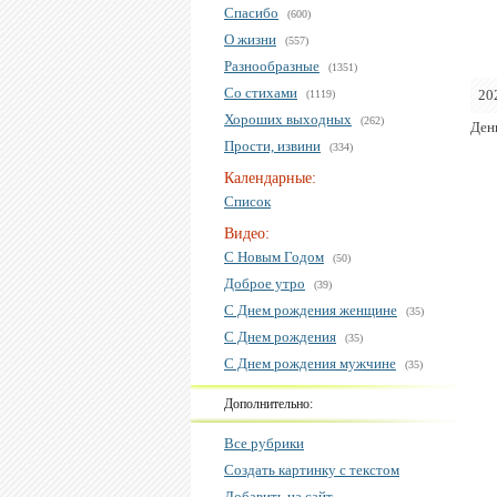
Спасибо
(600)
О жизни
(557)
Разнообразные
(1351)
Со стихами
20
(1119)
Хороших выходных
(262)
День
Прости, извини
(334)
Календарные:
Список
Видео:
С Новым Годом
(50)
Доброе утро
(39)
С Днем рождения женщине
(35)
С Днем рождения
(35)
С Днем рождения мужчине
(35)
Дополнительно:
Все рубрики
Создать картинку с текстом
Добавить на сайт