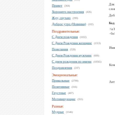
Для
Привет
(364)
слова
Хорошего настроения
(426)
Доба
Жду, скучаю
(299)
Код
Доброе утро (Новинки)
(102)
<a 
Поздравительные:
<br
С Днем рождения
(1032)
С Днем Рождения женщине
(1313)
Имя
Пожелания
(528)
С Днем Рождения мужчине
(600)
С днем рождения по имени
(10565)
Ком
Поздравления
(247)
Эмоциональные:
Прикольные
(2799)
Ант
Позитивные
(316)
Грустные
(407)
Мотивирующие
(355)
Разные:
Мудрые
(1546)