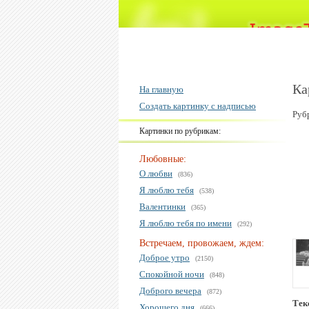
Ка
На главную
Создать картинку с надписью
Руб
Картинки по рубрикам:
Любовные:
О любви
(836)
Я люблю тебя
(538)
Валентинки
(365)
Я люблю тебя по имени
(292)
Встречаем, провожаем, ждем:
Доброе утро
(2150)
Спокойной ночи
(848)
Доброго вечера
(872)
Тек
Хорошего дня
(666)