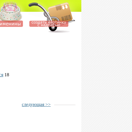
ся
18
следующая >>