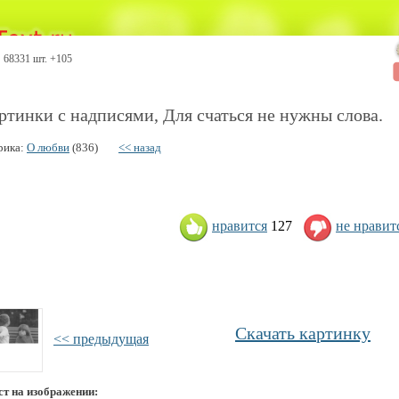
68331 шт. +105
ртинки с надписями, Для счаться не нужны слова.
рика:
О любви
(836)
<< назад
нравится
127
не нравит
Скачать картинку
<< предыдущая
ст на изображении: