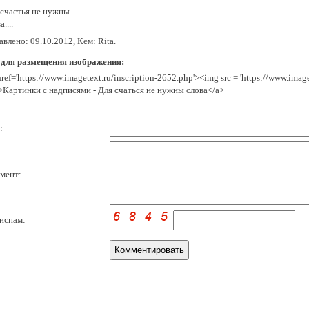
 счастья не нужны
....
влено: 09.10.2012, Кем: Rita.
 для размещения изображения:
href='https://www.imagetext.ru/inscription-2652.php'><img src = 'https://www.ima
>Картинки с надписями - Для счаться не нужны слова</a>
:
мент:
испам: