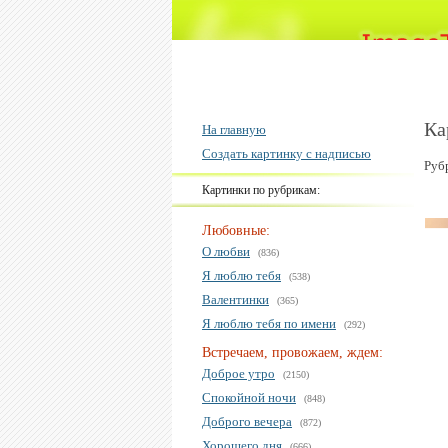
Ка
На главную
Создать картинку с надписью
Руб
Картинки по рубрикам:
Любовные:
О любви
(836)
Я люблю тебя
(538)
Валентинки
(365)
Я люблю тебя по имени
(292)
Встречаем, провожаем, ждем:
Доброе утро
(2150)
Спокойной ночи
(848)
Доброго вечера
(872)
Хорошего дня
(666)