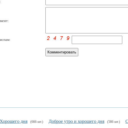
:
мент:
испам:
Хорошего дня
Доброе утро и хорошего дня
С
(666 шт.)
(586 шт.)