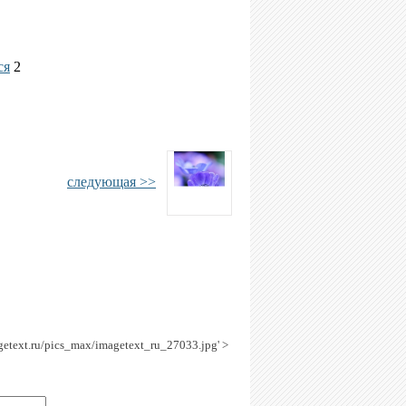
ся
2
следующая >>
agetext.ru/pics_max/imagetext_ru_27033.jpg' >