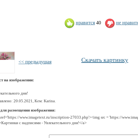
нравится
40
не нравит
Скачать картинку
<< предыдущая
ст на изображении:
екательного дня!
влено: 20.05.2021, Кем: Karina.
 для размещения изображения:
href='https://www.imagetext.ru/inscription-27033.php'><img src = 'https://www.im
>Картинки с надписями - Увлекательного дня!</a>