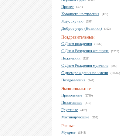
Привет
(364)
Хорошего настроения
(426)
Жду, скучаю
(299)
Доброе утро (Новинки)
(102)
Поздравительные:
С Днем рождения
(1032)
С Днем Рождения женщине
(1313)
Пожелания
(528)
С Днем Рождения мужчине
(600)
С днем рождения по имени
(10565)
Поздравления
(247)
Эмоциональные:
Прикольные
(2799)
Позитивные
(316)
Грустные
(407)
Мотивирующие
(355)
Разные:
Мудрые
(1545)