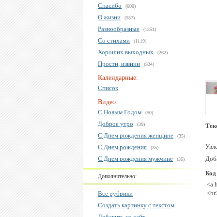
Спасибо
(600)
О жизни
(557)
Разнообразные
(1351)
Со стихами
(1119)
Хороших выходных
(262)
Прости, извини
(334)
Календарные:
Список
Видео:
С Новым Годом
(50)
Доброе утро
(39)
Тек
С Днем рождения женщине
(35)
Увл
С Днем рождения
(35)
С Днем рождения мужчине
Доба
(35)
Код
Дополнительно:
<a 
<br
Все рубрики
Создать картинку с текстом
Добавить на сайт