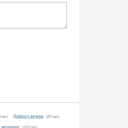
Доброго вечера
0 шт.)
(872 шт.)
я женщине
(1313 шт.)