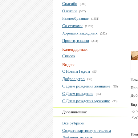
Спасибо
(600)
О жизни
(557)
Разнообразные
(1351)
Со стихами
(1119)
Хороших выходных
(262)
Прости, извини
(334)
Календарные:
Список
Видео:
С Новым Годом
(50)
Доброе утро
(39)
Тек
С Днем рождения женщине
(35)
Про
С Днем рождения
(35)
Доба
С Днем рождения мужчине
(35)
Код
<a 
Дополнительно:
<br
Все рубрики
Создать картинку с текстом
Имя
Добавить на сайт