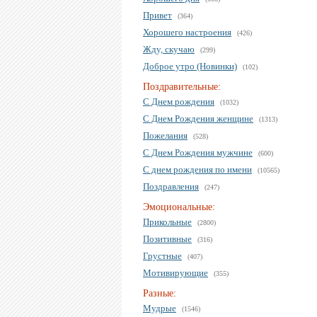
Привет
(364)
Хорошего настроения
(426)
Жду, скучаю
(299)
Доброе утро (Новинки)
(102)
Поздравительные:
С Днем рождения
(1032)
С Днем Рождения женщине
(1313)
Пожелания
(528)
С Днем Рождения мужчине
(600)
С днем рождения по имени
(10565)
Поздравления
(247)
Эмоциональные:
Прикольные
(2800)
Позитивные
(316)
Грустные
(407)
Мотивирующие
(355)
Разные:
Мудрые
(1546)