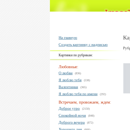
Ка
На главную
Создать картинку с надписью
Руб
Картинки по рубрикам:
Любовные:
О любви
(836)
Я люблю тебя
(538)
Валентинки
(365)
Я люблю тебя по имени
(292)
Встречаем, провожаем, ждем:
Доброе утро
(2150)
Спокойной ночи
(848)
Доброго вечера
(872)
Хорошего дня
(666)