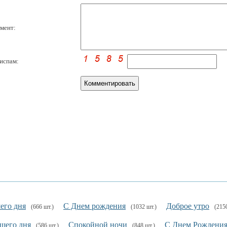
мент:
испам:
его дня
С Днем рождения
Доброе утро
(666 шт.)
(1032 шт.)
(215
ошего дня
Спокойной ночи
С Днем Рождени
(586 шт.)
(848 шт.)