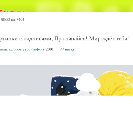
68332 шт. +104
ртинки с надписями, Просыпайся! Мир ждёт тебя!.
рика:
Доброе утро (гифки)
(200)
<< назад