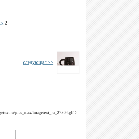
ся
2
следующая >>
agetext.ru/pics_max/imagetext_ru_27804.gif' >