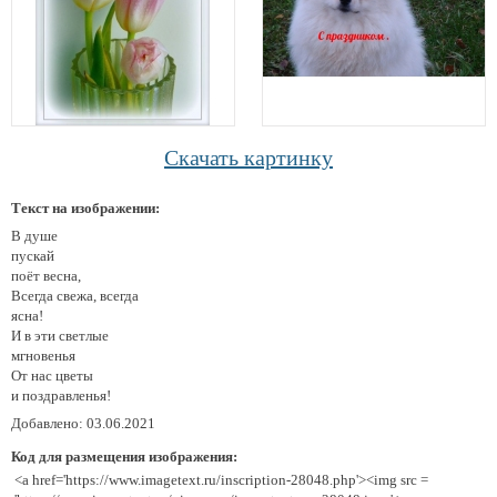
Скачать картинку
Текст на изображении:
В душе
пускай
поёт весна,
Всегда свежа, всегда
ясна!
И в эти светлые
мгновенья
От нас цветы
и поздравленья!
Добавлено: 03.06.2021
Код для размещения изображения:
<a href='https://www.imagetext.ru/inscription-28048.php'><img src =