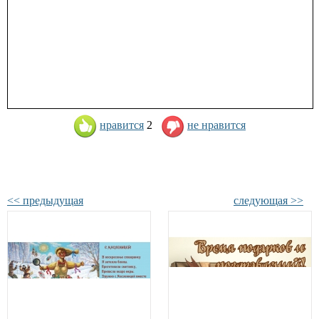
нравится
2
не нравится
<< предыдущая
следующая >>