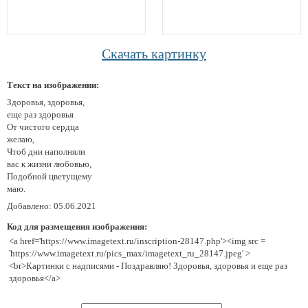
Скачать картинку
Текст на изображении:
Здоровья, здоровья,
еще раз здоровья
От чистого сердца
желаю,
Чтоб дни наполняли
вас к жизни любовью,
Подобной цветущему
маю.
Добавлено: 05.06.2021
Код для размещения изображения:
<a href='https://www.imagetext.ru/inscription-28147.php'><img src =
'https://www.imagetext.ru/pics_max/imagetext_ru_28147.jpeg' >
<br>Картинки с надписями - Поздравляю! Здоровья, здоровья и еще раз
здоровья</a>