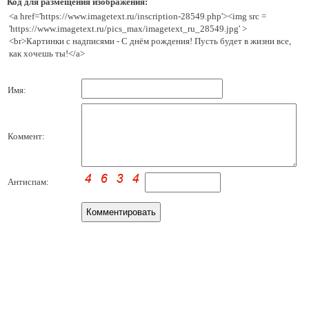
Код для размещения изображения:
<a href='https://www.imagetext.ru/inscription-28549.php'><img src =
'https://www.imagetext.ru/pics_max/imagetext_ru_28549.jpg' >
<br>Картинки с надписями - С днём рождения! Пусть будет в жизни все,
как хочешь ты!</a>
Имя:
Коммент:
Антиспам: