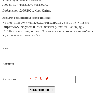
Успеха чуть, везения малость,
Любви, не чувствовать усталость.
Добавлено: 12.06.2021, Кем: Karina.
Код для размещения изображения:
<a href='https://www.imagetext.ru/inscription-28836.php'><img src =
'https://www.imagetext.ru/pics_max/imagetext_ru_28836.jpg' >
<br>Картинки с надписями - Успеха чуть, везения малость, любви, не
чувствовать усталость.</a>
Имя:
Коммент:
Антиспам: