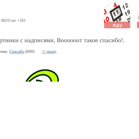
68333 шт. +103
ртинки с надписями, Воооооот такое спасибо!.
рика:
Спасибо
(600)
<< назад