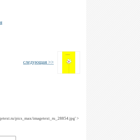
я
следующая >>
agetext.ru/pics_max/imagetext_ru_28854.jpg' >