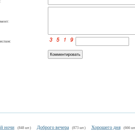
:
мент:
испам:
й ночи
Доброго вечера
Хорошего дня
(848 шт.)
(873 шт.)
(666 шт