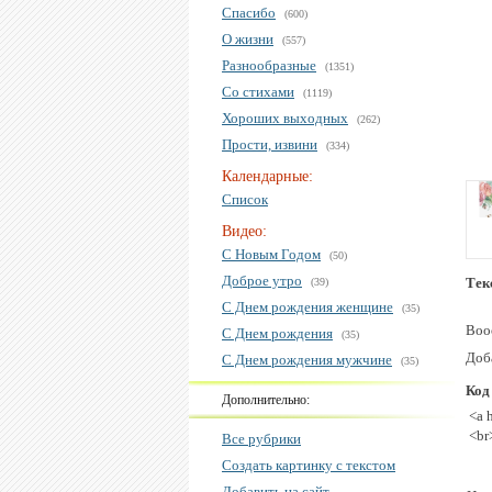
Спасибо
(600)
О жизни
(557)
Разнообразные
(1351)
Со стихами
(1119)
Хороших выходных
(262)
Прости, извини
(334)
Календарные:
Список
Видео:
С Новым Годом
(50)
Доброе утро
Тек
(39)
С Днем рождения женщине
(35)
Воо
С Днем рождения
(35)
Доб
С Днем рождения мужчине
(35)
Код
Дополнительно:
<a 
<br
Все рубрики
Создать картинку с текстом
Добавить на сайт