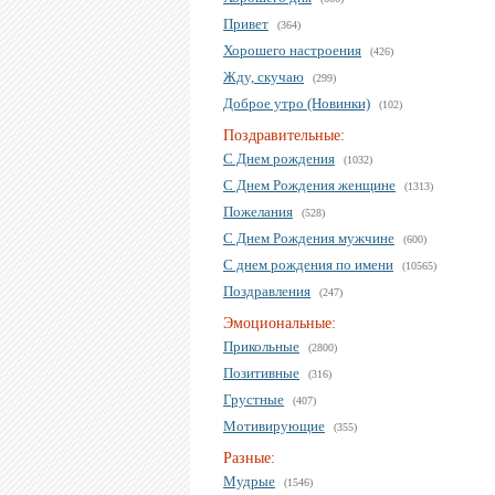
Привет
(364)
Хорошего настроения
(426)
Жду, скучаю
(299)
Доброе утро (Новинки)
(102)
Поздравительные:
С Днем рождения
(1032)
С Днем Рождения женщине
(1313)
Пожелания
(528)
С Днем Рождения мужчине
(600)
С днем рождения по имени
(10565)
Поздравления
(247)
Эмоциональные:
Прикольные
(2800)
Позитивные
(316)
Грустные
(407)
Мотивирующие
(355)
Разные:
Мудрые
(1546)