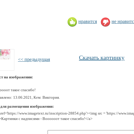
нравится
не нравитс
Скачать картинку
<< предыдущая
ст на изображении:
оооот такое спасибо!
авлено: 13.06.2021, Кем: Виктория.
 для размещения изображения:
href='https://www.imagetext.ru/inscription-28854.php'><img src = 'https://www.im
>Картинки с надписями - Воооооот такое спасибо!</a>