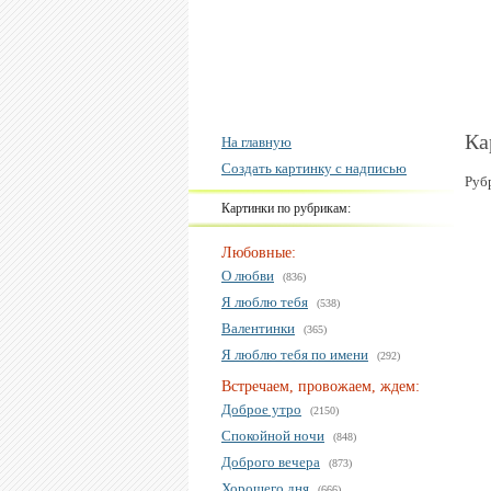
Ка
На главную
Создать картинку с надписью
Руб
Картинки по рубрикам:
Любовные:
О любви
(836)
Я люблю тебя
(538)
Валентинки
(365)
Я люблю тебя по имени
(292)
Встречаем, провожаем, ждем:
Доброе утро
(2150)
Спокойной ночи
(848)
Доброго вечера
(873)
Хорошего дня
(666)