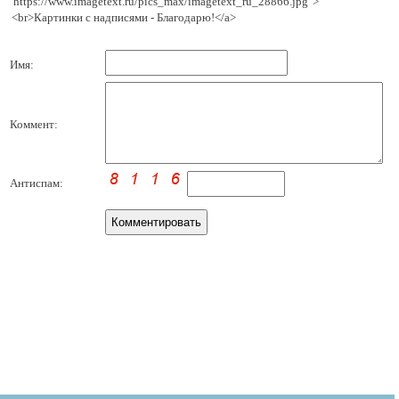
'https://www.imagetext.ru/pics_max/imagetext_ru_28866.jpg' >
<br>Картинки с надписями - Благодарю!</a>
Имя:
Коммент:
Антиспам: