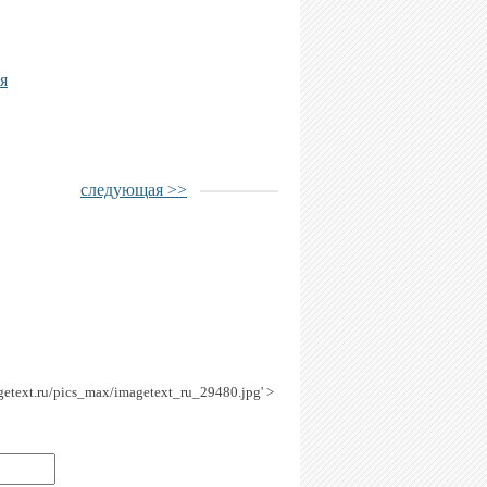
я
следующая >>
agetext.ru/pics_max/imagetext_ru_29480.jpg' >