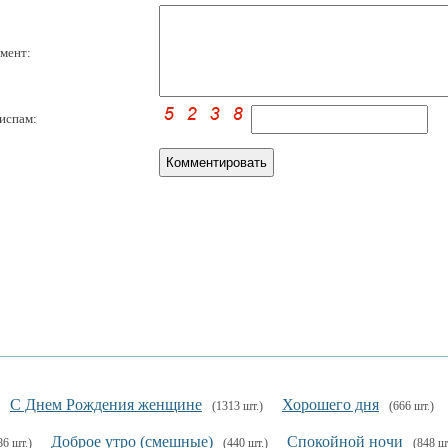
мент:
испам:
С Днем Рождения женщине
Хорошего дня
(1313 шт.)
(666 шт.)
Доброе утро (смешные)
Спокойной ночи
86 шт.)
(440 шт.)
(848 шт