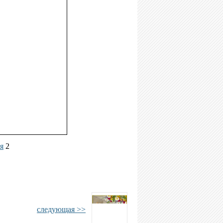
я
2
следующая >>