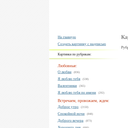
Ка
На главную
Создать картинку с надписью
Руб
Картинки по рубрикам:
Любовные:
О любви
(836)
Я люблю тебя
(538)
Валентинки
(365)
Я люблю тебя по имени
(292)
Встречаем, провожаем, ждем:
Доброе утро
(2150)
Спокойной ночи
(848)
Доброго вечера
(873)
Хорошего дня
(666)