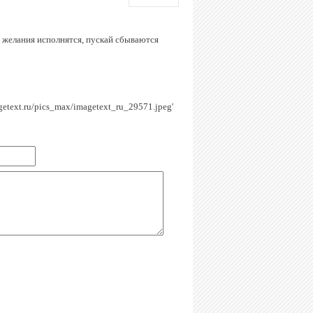
е желания исполнятся, пускай сбываются
agetext.ru/pics_max/imagetext_ru_29571.jpeg'