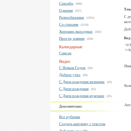
Спасибо
(600)
Тек
О жизни
(557)
С дн
Разнообразные
(1351)
меч
Со стихами
(1119)
Доб
Хороших выходных
(262)
Код
Прости, извини
(334)
<a 
Календарные:
><b
Список
Видео:
Имя
С Новым Годом
(50)
Доброе утро
(39)
С Днем рождения женщине
(35)
Ком
С Днем рождения
(35)
С Днем рождения мужчине
(35)
Ант
Дополнительно:
Все рубрики
Создать картинку с текстом
Добавить на сайт