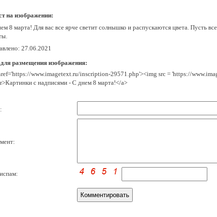
ст на изображении:
ем 8 марта! Для вас все ярче светит солнышко и распускаются цвета. Пусть вс
ты.
авлено: 27.06.2021
 для размещения изображения:
href='https://www.imagetext.ru/inscription-29571.php'><img src = 'https://www.im
r>Картинки с надписями - С днем 8 марта!</a>
:
мент:
испам: