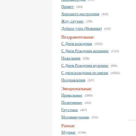
Привет
(364)
Хорошего настроения
(426)
Жду, скучаю
(299)
Доброе утро (Новинки)
(102)
Поздравительные:
С Днем рождения
(1032)
С Днем Рождения женщине
(1313)
Пожелания
(528)
С Днем Рождения мужчине
(600)
С днем рождения по имени
(10565)
Поздравления
(247)
Эмоциональные:
Прикольные
(2800)
Позитивные
(316)
Грустные
(407)
Мотивирующие
(355)
Разные:
Мудрые
(1546)