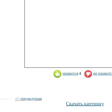
нравится
4
не нравитс
<< предыдущая
Скачать картинку