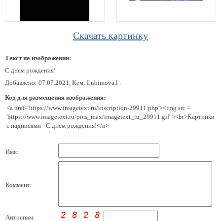
Скачать картинку
Текст на изображении:
С днем рождения!
Добавлено: 07.07.2021, Кем: Lubimova.l .
Код для размещения изображения:
<a href='https://www.imagetext.ru/inscription-29911.php'><img src =
'https://www.imagetext.ru/pics_max/imagetext_ru_29911.gif' ><br>Картинки
с надписями - С днем рождения!</a>
Имя:
Коммент:
Антиспам: