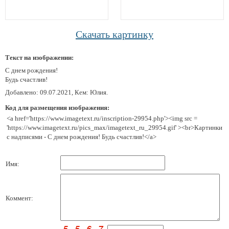
Скачать картинку
Текст на изображении:
С днем рождения!
Будь счастлив!
Добавлено: 09.07.2021, Кем: Юлия.
Код для размещения изображения:
<a href='https://www.imagetext.ru/inscription-29954.php'><img src =
'https://www.imagetext.ru/pics_max/imagetext_ru_29954.gif' ><br>Картинки
с надписями - С днем рождения! Будь счастлив!</a>
Имя:
Коммент: