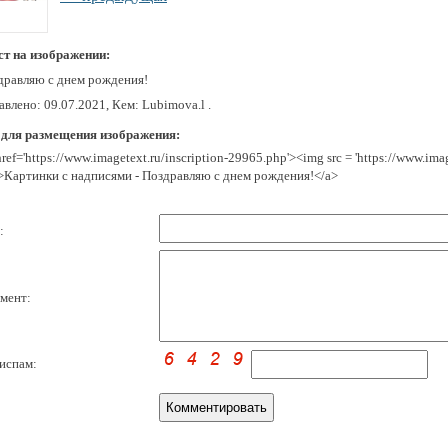
ст на изображении:
дравляю с днем рождения!
влено: 09.07.2021, Кем: Lubimova.l .
 для размещения изображения:
href='https://www.imagetext.ru/inscription-29965.php'><img src = 'https://www.im
>Картинки с надписями - Поздравляю с днем рождения!</a>
:
мент:
испам: