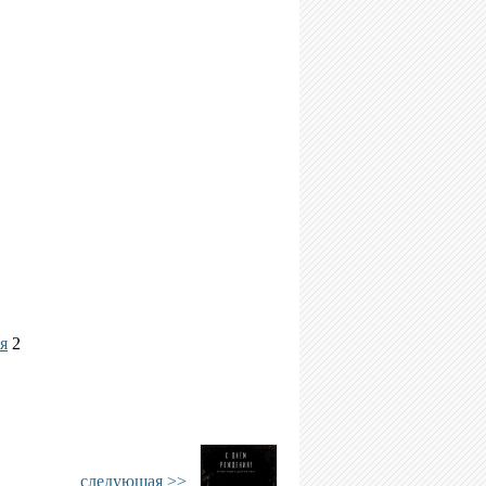
я
2
следующая >>