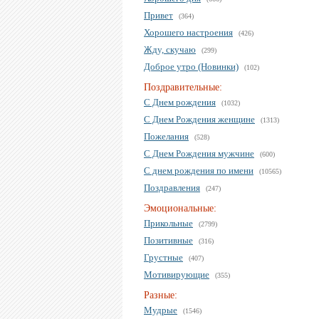
Привет
(364)
Хорошего настроения
(426)
Жду, скучаю
(299)
Доброе утро (Новинки)
(102)
Поздравительные:
С Днем рождения
(1032)
С Днем Рождения женщине
(1313)
Пожелания
(528)
С Днем Рождения мужчине
(600)
С днем рождения по имени
(10565)
Поздравления
(247)
Эмоциональные:
Прикольные
(2799)
Позитивные
(316)
Грустные
(407)
Мотивирующие
(355)
Разные:
Мудрые
(1546)