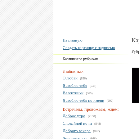
Ка
На главную
Создать картинку с надписью
Руб
Картинки по рубрикам:
Любовные:
О любви
(836)
Я люблю тебя
(538)
Валентинки
(365)
Я люблю тебя по имени
(292)
Встречаем, провожаем, ждем:
Доброе утро
(2150)
Спокойной ночи
(848)
Доброго вечера
(872)
Хорошего дня
(666)