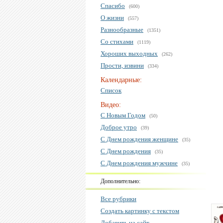
Спасибо
(600)
О жизни
(557)
Разнообразные
(1351)
Со стихами
(1119)
Хороших выходных
(262)
Прости, извини
(334)
Календарные:
Список
Видео:
С Новым Годом
(50)
Доброе утро
(39)
С Днем рождения женщине
(35)
С Днем рождения
(35)
С Днем рождения мужчине
(35)
Дополнительно:
Все рубрики
Создать картинку с текстом
Добавить на сайт