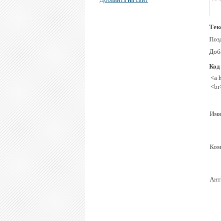
Тек
Поз
Доба
Код
<a 
<br
Имя
Ком
Ант