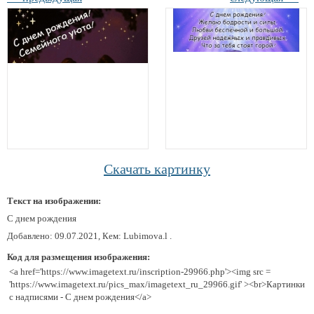
Скачать картинку
Текст на изображении:
С днем рождения
Добавлено: 09.07.2021, Кем: Lubimova.l .
Код для размещения изображения:
<a href='https://www.imagetext.ru/inscription-29966.php'><img src =
'https://www.imagetext.ru/pics_max/imagetext_ru_29966.gif' ><br>Картинки
с надписями - С днем рождения</a>