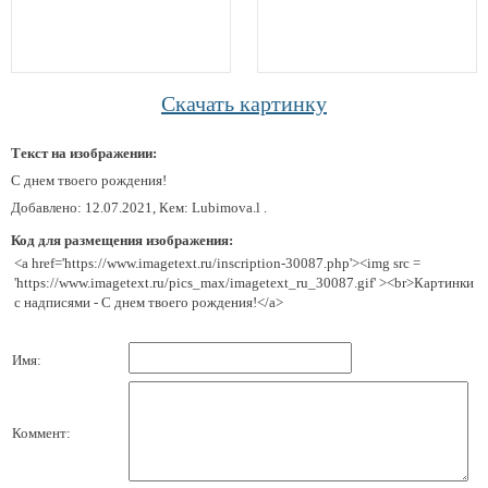
Скачать картинку
Текст на изображении:
С днем твоего рождения!
Добавлено: 12.07.2021, Кем: Lubimova.l .
Код для размещения изображения:
<a href='https://www.imagetext.ru/inscription-30087.php'><img src =
'https://www.imagetext.ru/pics_max/imagetext_ru_30087.gif' ><br>Картинки
с надписями - С днем твоего рождения!</a>
Имя:
Коммент: