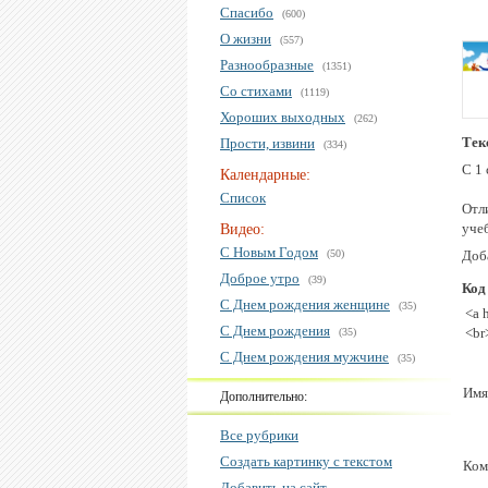
Спасибо
(600)
О жизни
(557)
Разнообразные
(1351)
Со стихами
(1119)
Хороших выходных
(262)
Тек
Прости, извини
(334)
С 1 
Календарные:
Список
Отл
уче
Видео:
С Новым Годом
(50)
Доба
Доброе утро
(39)
Код
С Днем рождения женщине
(35)
<a 
С Днем рождения
<br
(35)
С Днем рождения мужчине
(35)
Имя
Дополнительно:
Все рубрики
Создать картинку с текстом
Ком
Добавить на сайт