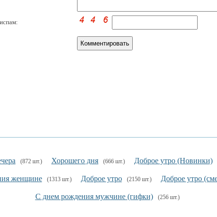
испам:
ечера
Хорошего дня
Доброе утро (Новинки)
(872 шт.)
(666 шт.)
ния женщине
Доброе утро
Доброе утро (см
(1313 шт.)
(2150 шт.)
С днем рождения мужчине (гифки)
(256 шт.)