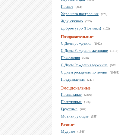
Привет
(364)
Хорошего настроения
(426)
Жду, скучаю
(299)
Доброе утро (Новинки)
(102)
Поздравительные:
С Днем рождения
(1032)
С Днем Рождения женщине
(1313)
Пожелания
(528)
С Днем Рождения мужчине
(600)
С днем рождения по имени
(10565)
Поздравления
(247)
Эмоциональные:
Прикольные
(2800)
Позитивные
(316)
Грустные
(407)
Мотивирующие
(355)
Разные:
Мудрые
(1546)