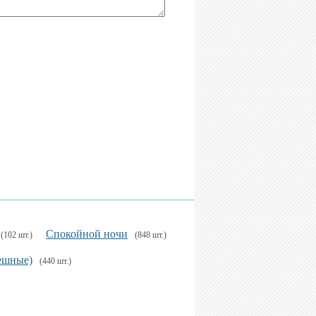
Спокойной ночи
(102 шт.)
(848 шт.)
ешные)
(440 шт.)