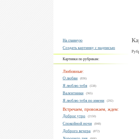
Ка
На главную
Создать картинку с надписью
Руб
Картинки по рубрикам:
Любовные:
О любви
(836)
Я люблю тебя
(538)
Валентинки
(365)
Я люблю тебя по имени
(292)
Встречаем, провожаем, ждем:
Доброе утро
(2150)
Спокойной ночи
(848)
Доброго вечера
(872)
Хорошего дня
(666)