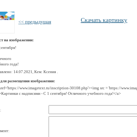
Скачать картинку
<< предыдущая
ст на изображении:
сентября!
ичного
бного года!
влено: 14.07.2021, Кем: Ксения .
 для размещения изображения:
href='https://www.imagetext.ru/inscription-30108.php'><img src = 'https://www.im
>Картинки с надписями - С 1 сентября! Отличного учебного года!</a>
:
мент: