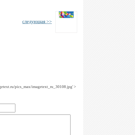
следующая >>
agetext.ru/pics_max/imagetext_ru_30108.jpg' >