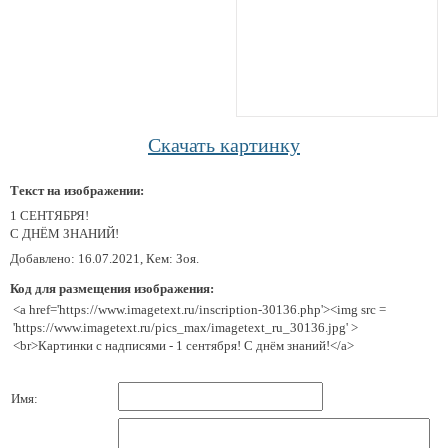
Скачать картинку
Текст на изображении:
1 СЕНТЯБРЯ!
С ДНЁМ ЗНАНИЙ!
Добавлено: 16.07.2021, Кем: Зоя.
Код для размещения изображения:
<a href='https://www.imagetext.ru/inscription-30136.php'><img src =
'https://www.imagetext.ru/pics_max/imagetext_ru_30136.jpg' >
<br>Картинки с надписями - 1 сентября! С днём знаний!</a>
Имя: