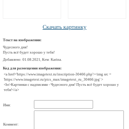
Скачать картинку
Текст на изображении:
Чудесного дня!
Пусть всё будет хорошо у тебя!
Добавлено: 01.08.2021, Кем: Karina.
Код для размещения изображения:
<a href='https://www.imagetext.ru/inscription-30466.php'><img src =
'https://www.imagetext.ru/pics_max/imagetext_ru_30466.jpg' >
<br>Картинки с надписями - Чудесного дня! Пусть всё будет хорошо у
тебя!</a>
Имя:
Коммент: