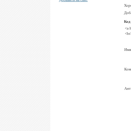
Хор
Доба
Код
<a 
<br
Имя
Ком
Ант