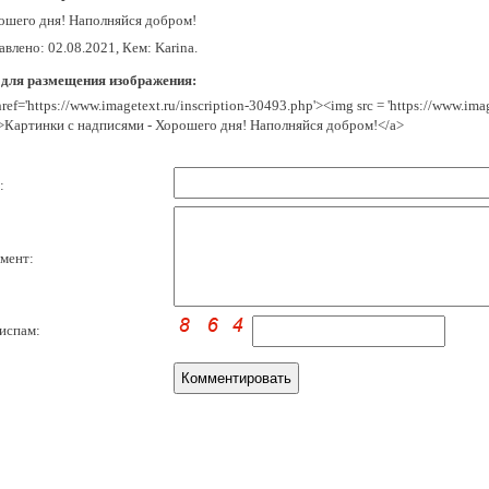
ошего дня! Наполняйся добром!
влено: 02.08.2021, Кем: Karina.
 для размещения изображения:
href='https://www.imagetext.ru/inscription-30493.php'><img src = 'https://www.im
>Картинки с надписями - Хорошего дня! Наполняйся добром!</a>
:
мент:
испам: