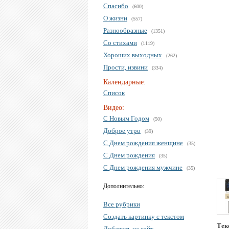
Спасибо
(600)
О жизни
(557)
Разнообразные
(1351)
Со стихами
(1119)
Хороших выходных
(262)
Прости, извини
(334)
Календарные:
Список
Видео:
С Новым Годом
(50)
Доброе утро
(39)
С Днем рождения женщине
(35)
С Днем рождения
(35)
С Днем рождения мужчине
(35)
Дополнительно:
Все рубрики
Создать картинку с текстом
Тек
Добавить на сайт