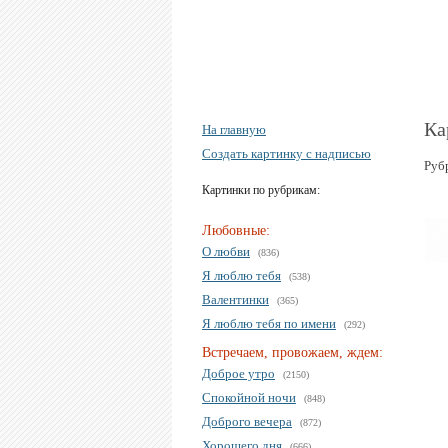
Ка
На главную
Создать картинку с надписью
Руб
Картинки по рубрикам:
Любовные:
О любви
(836)
Я люблю тебя
(538)
Валентинки
(365)
Я люблю тебя по имени
(292)
Встречаем, провожаем, ждем:
Доброе утро
(2150)
Спокойной ночи
(848)
Доброго вечера
(872)
Хорошего дня
(666)