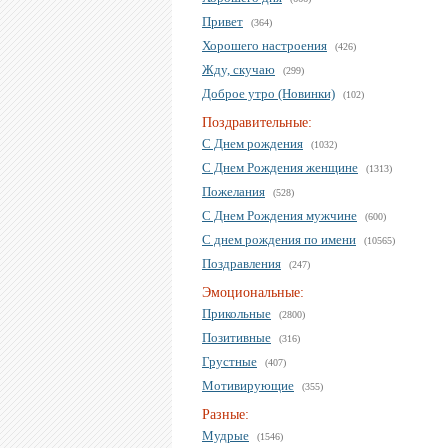
Привет
(364)
Хорошего настроения
(426)
Жду, скучаю
(299)
Доброе утро (Новинки)
(102)
Поздравительные:
С Днем рождения
(1032)
С Днем Рождения женщине
(1313)
Пожелания
(528)
С Днем Рождения мужчине
(600)
С днем рождения по имени
(10565)
Поздравления
(247)
Эмоциональные:
Прикольные
(2800)
Позитивные
(316)
Грустные
(407)
Мотивирующие
(355)
Разные:
Мудрые
(1546)