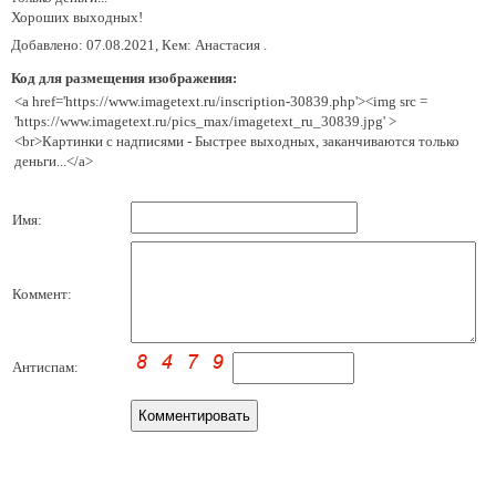
Хороших выходных!
Добавлено: 07.08.2021, Кем: Анастасия .
Код для размещения изображения:
<a href='https://www.imagetext.ru/inscription-30839.php'><img src =
'https://www.imagetext.ru/pics_max/imagetext_ru_30839.jpg' >
<br>Картинки с надписями - Быстрее выходных, заканчиваются только
деньги...</a>
Имя:
Коммент:
Антиспам: