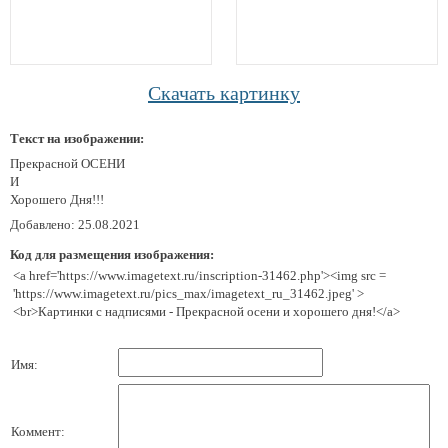
Скачать картинку
Текст на изображении:
Прекрасной ОСЕНИ
И
Хорошего Дня!!!
Добавлено: 25.08.2021
Код для размещения изображения:
<a href='https://www.imagetext.ru/inscription-31462.php'><img src =
'https://www.imagetext.ru/pics_max/imagetext_ru_31462.jpeg' >
<br>Картинки с надписями - Прекрасной осени и хорошего дня!</a>
Имя:
Коммент: