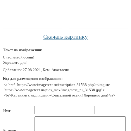
Скачать картинку
Текст на изображении:
Счастливой осени!
Хорошего дня!
Добавлено: 27.08.2021, Кем: Анастасия.
Код для размещения изображения:
<a href='https://www.imagetext.ru/inscription-31538.php'><img src =
'https://www.imagetext.ru/pics_max/imagetext_ru_31538.jpg' >
<br>Картинки с надписями - Счастливой осени! Хорошего дня!</a>
Имя:
Коммент: