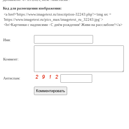
Код для размещения изображения:
<a href='https://www.imagetext.ru/inscription-32243.php'><img src =
'https://www.imagetext.ru/pics_max/imagetext_ru_32243.jpg' >
<br>Картинки с надписями - С днём рождения! Живи на расслабоне!</a>
Имя:
Коммент:
Антиспам: