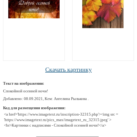
Скачать картинку
Текст на изображении:
Спокойной осенней ночи!
Добавлено: 08.09.2021, Кем: Ангелина Рылькова .
Код для размещения изображения:
<a href='https://www.imagetext.ru/inscription-32315.php'><img src =
'https://www.imagetext.ru/pics_max/imagetext_ru_32315.jpeg' >
<br>Картинки с надписями - Спокойной осенней ночи!</a>