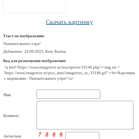
Скачать картинку
Текст на изображении:
Увлекательного утра!
Добавлено: 24.09.2021, Кем: Karina.
Код для размещения изображения:
<a href='https://www.imagetext.ru/inscription-33146.php'><img src =
'https://www.imagetext.ru/pics_max/imagetext_ru_33146.gif' ><br>Картинки
с надписями - Увлекательного утра!</a>
Имя:
Коммент:
Антиспам: