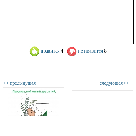
нравится
4
не нравится
8
<< предыдущая
следующая >>