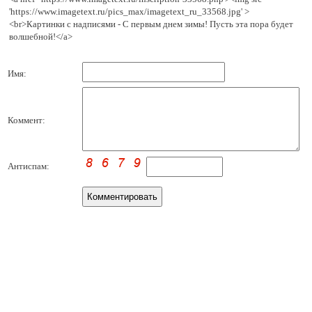
'https://www.imagetext.ru/pics_max/imagetext_ru_33568.jpg' >
<br>Картинки с надписями - С первым днем зимы! Пусть эта пора будет
волшебной!</a>
Имя:
Коммент:
Антиспам: