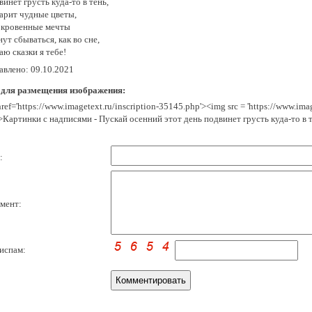
инет грусть куда-то в тень,
арит чудные цветы,
окровенные мечты
ут сбываться, как во сне,
ю сказки я тебе!
авлено: 09.10.2021
 для размещения изображения:
href='https://www.imagetext.ru/inscription-35145.php'><img src = 'https://www.im
>Картинки с надписями - Пускай осенний этот день подвинет грусть куда-то в 
:
мент:
испам: