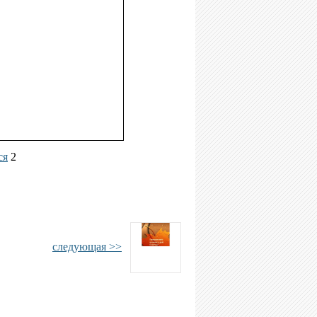
ся
2
следующая >>