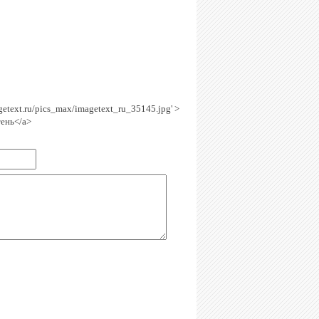
agetext.ru/pics_max/imagetext_ru_35145.jpg' >
тень</a>