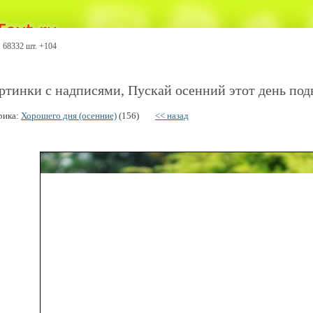
68332 шт. +104
ртинки с надписями, Пускай осенний этот день подви
рика:
Хорошего дня (осенние)
(156)
<< назад