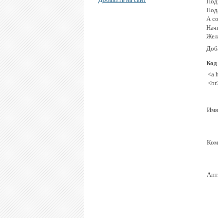
Подв
Под
А с
Начн
Жела
Доб
Код
<a 
<br
Имя
Ком
Ант