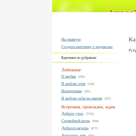
Ка
На главную
Создать картинку с надписью
Руб
Картинки по рубрикам:
Любовные:
О любви
(836)
Я люблю тебя
(538)
Валентинки
(365)
Я люблю тебя по имени
(292)
Встречаем, провожаем, ждем:
Доброе утро
(2150)
Спокойной ночи
(848)
Доброго вечера
(872)
Хорошего дня
(666)