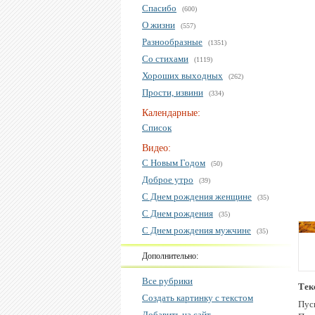
Спасибо
(600)
О жизни
(557)
Разнообразные
(1351)
Со стихами
(1119)
Хороших выходных
(262)
Прости, извини
(334)
Календарные:
Список
Видео:
С Новым Годом
(50)
Доброе утро
(39)
С Днем рождения женщине
(35)
С Днем рождения
(35)
С Днем рождения мужчине
(35)
Дополнительно:
Все рубрики
Тек
Создать картинку с текстом
Пус
Добавить на сайт