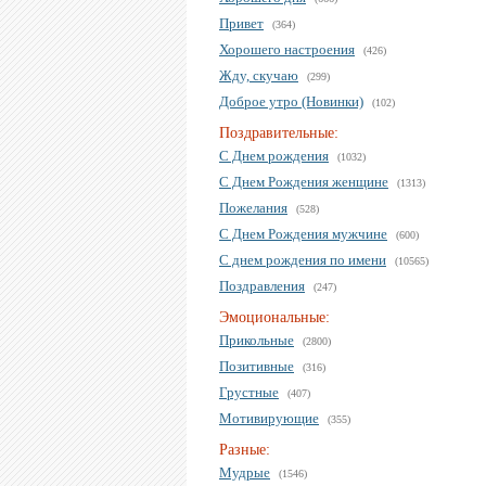
Привет
(364)
Хорошего настроения
(426)
Жду, скучаю
(299)
Доброе утро (Новинки)
(102)
Поздравительные:
С Днем рождения
(1032)
С Днем Рождения женщине
(1313)
Пожелания
(528)
С Днем Рождения мужчине
(600)
С днем рождения по имени
(10565)
Поздравления
(247)
Эмоциональные:
Прикольные
(2800)
Позитивные
(316)
Грустные
(407)
Мотивирующие
(355)
Разные:
Мудрые
(1546)