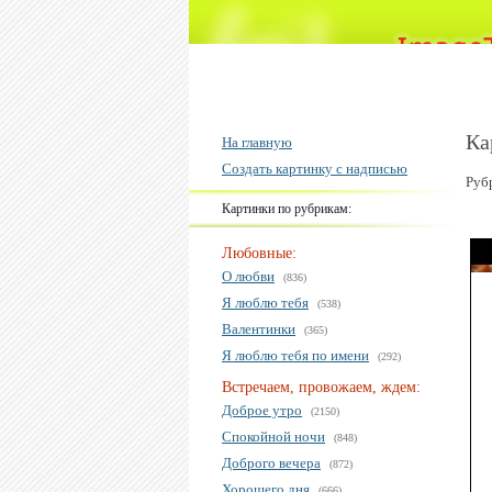
Ка
На главную
Создать картинку с надписью
Руб
Картинки по рубрикам:
Любовные:
О любви
(836)
Я люблю тебя
(538)
Валентинки
(365)
Я люблю тебя по имени
(292)
Встречаем, провожаем, ждем:
Доброе утро
(2150)
Спокойной ночи
(848)
Доброго вечера
(872)
Хорошего дня
(666)