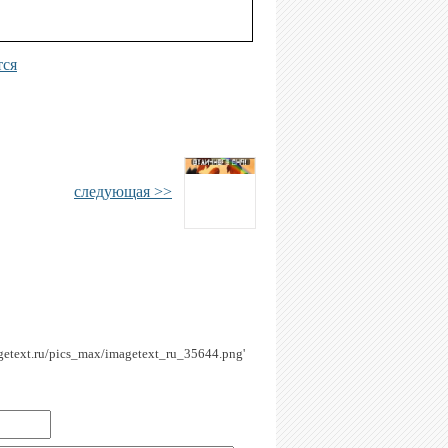
тся
следующая >>
magetext.ru/pics_max/imagetext_ru_35644.png'