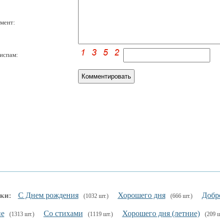
мент:
испам:
С Днем рождения
Хорошего дня
Добр
ки:
(1032 шт.)
(666 шт.)
не
Со стихами
Хорошего дня (летние)
(1313 шт.)
(1119 шт.)
(209 ш