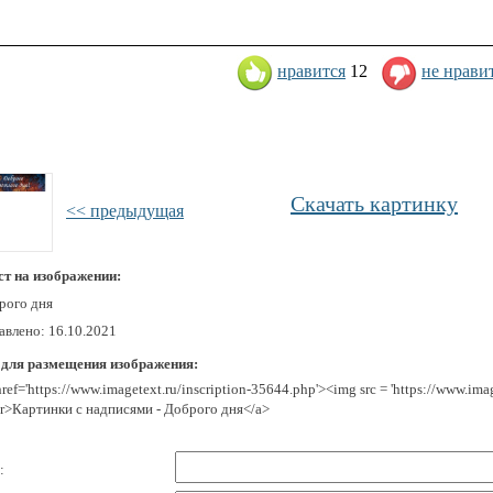
нравится
12
не нрави
Скачать картинку
<< предыдущая
ст на изображении:
рого дня
авлено: 16.10.2021
 для размещения изображения:
href='https://www.imagetext.ru/inscription-35644.php'><img src = 'https://www.i
r>Картинки с надписями - Доброго дня</a>
: