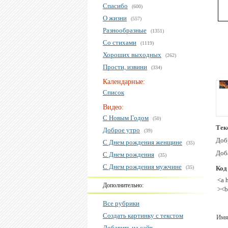
Спасибо
(600)
О жизни
(557)
Разнообразные
(1351)
Со стихами
(1119)
Хороших выходных
(262)
Прости, извини
(334)
Календарные:
Список
Видео:
С Новым Годом
(50)
Тек
Доброе утро
(39)
Доб
С Днем рождения женщине
(35)
Доб
С Днем рождения
(35)
С Днем рождения мужчине
(35)
Код
<a 
Дополнительно:
><b
Все рубрики
Создать картинку с текстом
Имя
Добавить на сайт