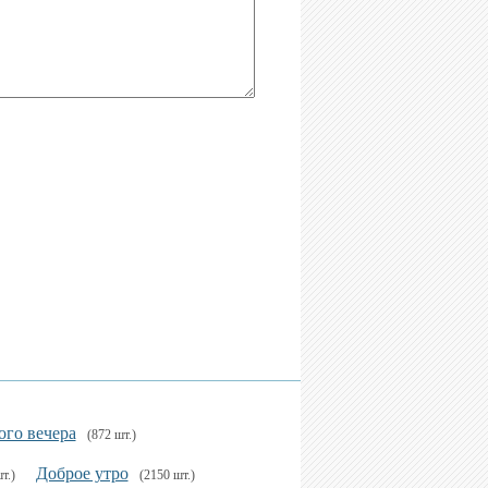
ого вечера
(872 шт.)
Доброе утро
т.)
(2150 шт.)