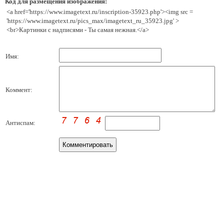
Код для размещения изображения:
<a href='https://www.imagetext.ru/inscription-35923.php'><img src =
'https://www.imagetext.ru/pics_max/imagetext_ru_35923.jpg' >
<br>Картинки с надписями - Ты самая нежная.</a>
Имя:
Коммент:
Антиспам: