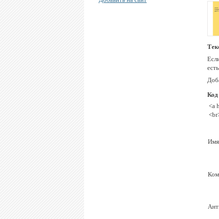
Тек
Есл
ест
Доба
Код
<a 
<br
Имя
Ком
Ант