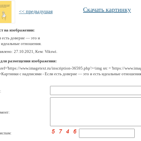
Скачать картинку
<< предыдущая
ст на изображении:
и есть доверие — это и
ь идеальные отношения.
влено: 27.10.2021, Кем: Vikswi.
 для размещения изображения:
href='https://www.imagetext.ru/inscription-36595.php'><img src = 'https://www.im
>Картинки с надписями - Если есть доверие — это и есть идеальные отношения
:
мент:
испам: