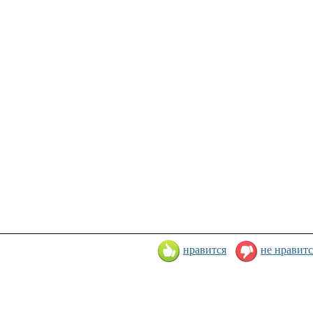
нравится
не нравитс