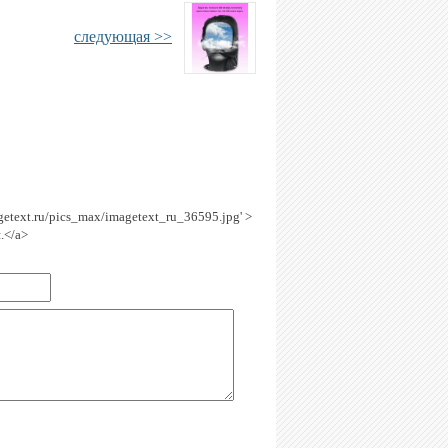
следующая >>
agetext.ru/pics_max/imagetext_ru_36595.jpg' >
.</a>