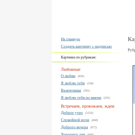
Ка
На главную
Создать картинку с надписью
Руб
Картинки по рубрикам:
Любовные:
О любви
(836)
Я люблю тебя
(538)
Валентинки
(365)
Я люблю тебя по имени
(292)
Встречаем, провожаем, ждем:
Доброе утро
(2150)
Спокойной ночи
(848)
Доброго вечера
(872)
Хорошего дня
(666)