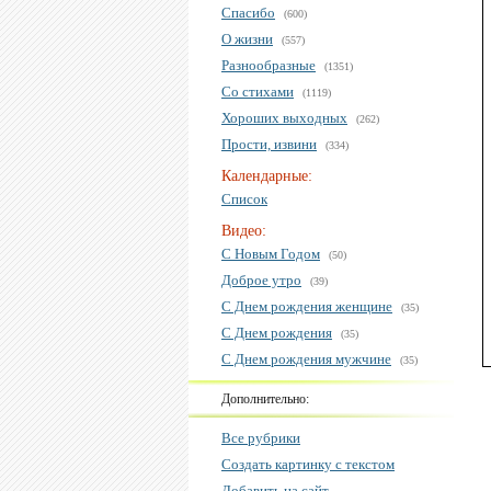
Спасибо
(600)
О жизни
(557)
Разнообразные
(1351)
Со стихами
(1119)
Хороших выходных
(262)
Прости, извини
(334)
Календарные:
Список
Видео:
С Новым Годом
(50)
Доброе утро
(39)
С Днем рождения женщине
(35)
С Днем рождения
(35)
С Днем рождения мужчине
(35)
Дополнительно:
Все рубрики
Создать картинку с текстом
Добавить на сайт