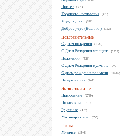
Привет
(364)
Хорошего настроения
(426)
Жду, скучаю
(299)
Доброе утро (Новинки)
(102)
Поздравительные:
С Днем рождения
(1032)
С Днем Рождения женщине
(1313)
Пожелания
(528)
С Днем Рождения мужчине
(600)
С днем рождения по имени
(10565)
Поздравления
(247)
Эмоциональные:
Прикольные
(2799)
Позитивные
(316)
Грустные
(407)
Мотивирующие
(355)
Разные:
Мудрые
(1546)