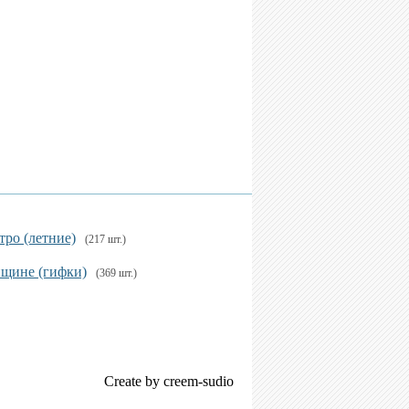
тро (летние)
(217 шт.)
нщине (гифки)
(369 шт.)
Create by creem-sudio