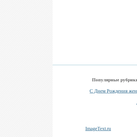
Популярные рубрик
С Днем Рождения же
ImageText.ru