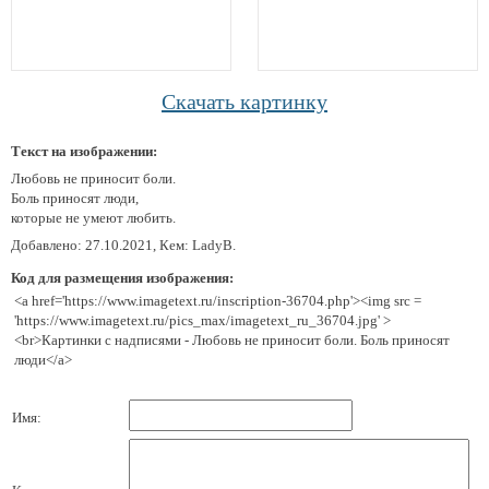
Скачать картинку
Текст на изображении:
Любовь не приносит боли.
Боль приносят люди,
которые не умеют любить.
Добавлено: 27.10.2021, Кем: LadyB.
Код для размещения изображения:
<a href='https://www.imagetext.ru/inscription-36704.php'><img src =
'https://www.imagetext.ru/pics_max/imagetext_ru_36704.jpg' >
<br>Картинки с надписями - Любовь не приносит боли. Боль приносят
люди</a>
Имя: