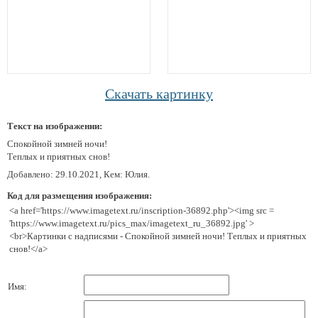
Скачать картинку
Текст на изображении:
Спокойной зимней ночи!
Теплых и приятных снов!
Добавлено: 29.10.2021, Кем: Юлия.
Код для размещения изображения:
<a href='https://www.imagetext.ru/inscription-36892.php'><img src =
'https://www.imagetext.ru/pics_max/imagetext_ru_36892.jpg' >
<br>Картинки с надписями - Спокойной зимней ночи! Теплых и приятных
снов!</a>
Имя: