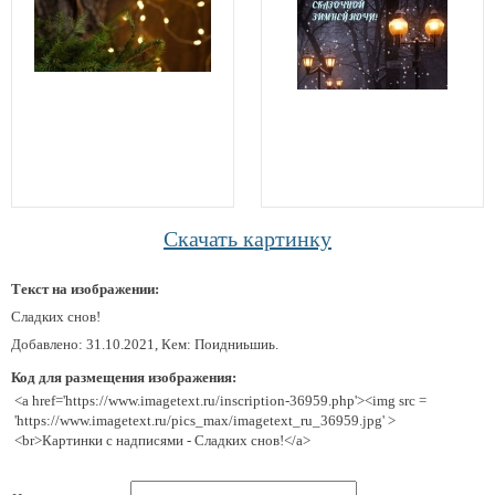
Скачать картинку
Текст на изображении:
Сладких снов!
Добавлено: 31.10.2021, Кем: Поидниьшиь.
Код для размещения изображения:
<a href='https://www.imagetext.ru/inscription-36959.php'><img src =
'https://www.imagetext.ru/pics_max/imagetext_ru_36959.jpg' >
<br>Картинки с надписями - Сладких снов!</a>