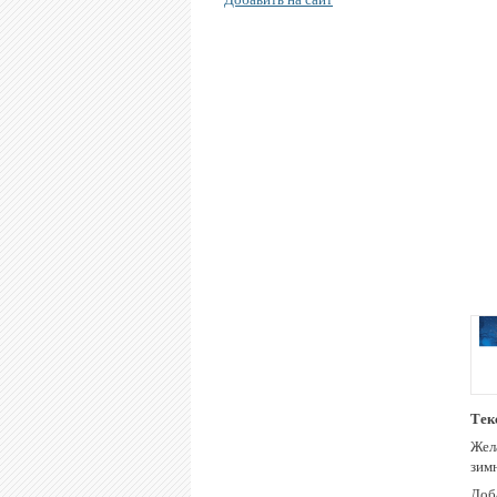
Тек
Жел
зим
Доба