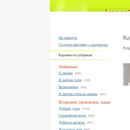
Ка
На главную
Создать картинку с надписью
Руб
Картинки по рубрикам:
Любовные:
О любви
(836)
Я люблю тебя
(538)
Валентинки
(365)
Я люблю тебя по имени
(292)
Встречаем, провожаем, ждем:
Доброе утро
(2150)
Спокойной ночи
(848)
Доброго вечера
(872)
Хорошего дня
(666)