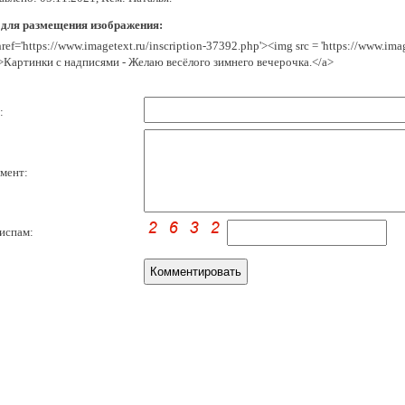
 для размещения изображения:
href='https://www.imagetext.ru/inscription-37392.php'><img src = 'https://www.im
>Картинки с надписями - Желаю весёлого зимнего вечерочка.</a>
:
мент:
испам: