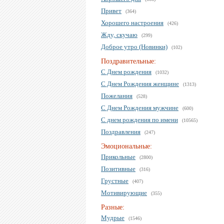
Привет
(364)
Хорошего настроения
(426)
Жду, скучаю
(299)
Доброе утро (Новинки)
(102)
Поздравительные:
С Днем рождения
(1032)
С Днем Рождения женщине
(1313)
Пожелания
(528)
С Днем Рождения мужчине
(600)
С днем рождения по имени
(10565)
Поздравления
(247)
Эмоциональные:
Прикольные
(2800)
Позитивные
(316)
Грустные
(407)
Мотивирующие
(355)
Разные:
Мудрые
(1546)