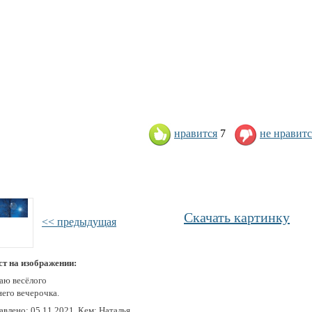
нравится
7
не нравитс
Скачать картинку
<< предыдущая
ст на изображении:
аю весёлого
него вечерочка.
влено: 05.11.2021, Кем: Наталья.