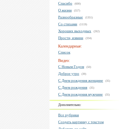
Спасибо
(600)
О жизни
(557)
Разнообразные
(1351)
Со стихами
(1119)
Хороших выходных
(262)
Прости, извини
(334)
Календарные:
Список
Видео:
С Новым Годом
(50)
Доброе утро
(39)
С Днем рождения женщине
(35)
С Днем рождения
(35)
С Днем рождения мужчине
(35)
Дополнительно:
Все рубрики
Создать картинку с текстом
Добавить на сайт