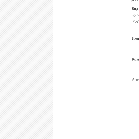
Код
<a 
<br
Имя
Ком
Ант