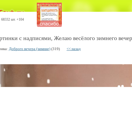
68332 шт. +104
ртинки с надписями, Желаю весёлого зимнего вечер
рика:
Доброго вечера (зимние)
(319)
<< назад