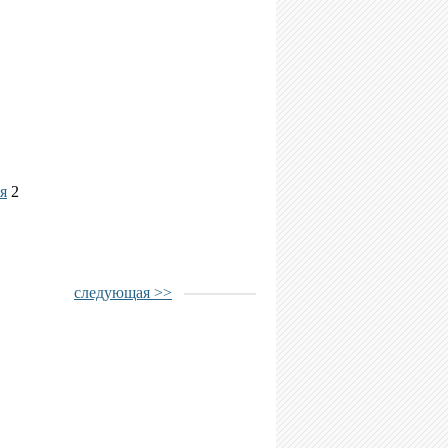
я
2
следующая >>