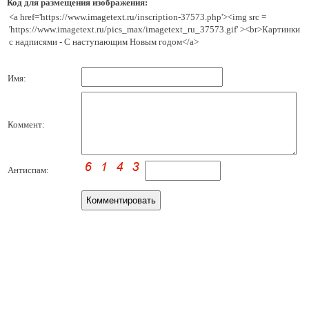
Код для размещения изображения:
<a href='https://www.imagetext.ru/inscription-37573.php'><img src =
'https://www.imagetext.ru/pics_max/imagetext_ru_37573.gif' ><br>Картинки
с надписями - С наступающим Новым годом</a>
Имя:
Коммент:
Антиспам: