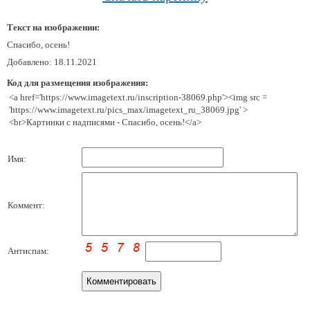
Текст на изображении:
Спасибо, осень!
Добавлено: 18.11.2021
Код для размещения изображения:
<a href='https://www.imagetext.ru/inscription-38069.php'><img src =
'https://www.imagetext.ru/pics_max/imagetext_ru_38069.jpg' >
<br>Картинки с надписями - Спасибо, осень!</a>
Имя:
Коммент:
Антиспам: