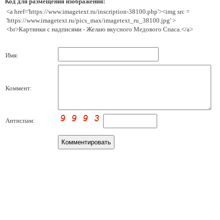
Код для размещения изображения:
<a href='https://www.imagetext.ru/inscription-38100.php'><img src =
'https://www.imagetext.ru/pics_max/imagetext_ru_38100.jpg' >
<br>Картинки с надписями - Желаю вкусного Медового Спаса.</a>
Имя:
Коммент:
Антиспам: