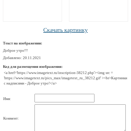
Скачать картинку
Текст на изображении:
Доброе утро!!!
Добавлено: 20.11.2021
Код для размещения изображения:
<a href='https://www.imagetext.ru/inscription-38212.php'><img src =
'https://www.imagetext.ru/pics_max/imagetext_ru_38212.gif' ><br>Картинки
с надписями - Доброе утро!</a>
Имя:
Коммент: