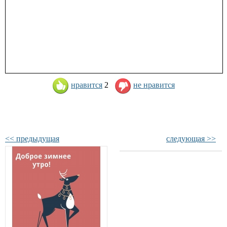
нравится
2
не нравится
<< предыдущая
следующая >>