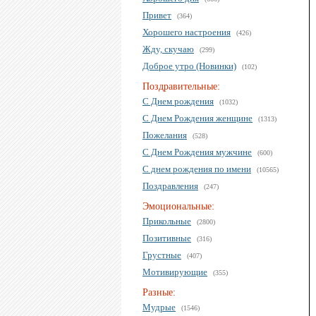
Привет
(364)
Хорошего настроения
(426)
Жду, скучаю
(299)
Доброе утро (Новинки)
(102)
Поздравительные:
С Днем рождения
(1032)
С Днем Рождения женщине
(1313)
Пожелания
(528)
С Днем Рождения мужчине
(600)
С днем рождения по имени
(10565)
Поздравления
(247)
Эмоциональные:
Прикольные
(2800)
Позитивные
(316)
Грустные
(407)
Мотивирующие
(355)
Разные:
Мудрые
(1546)