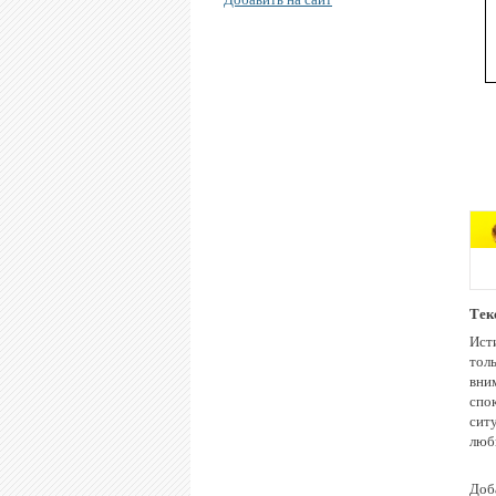
Тек
Ист
толь
вни
спо
сит
люб
Доба