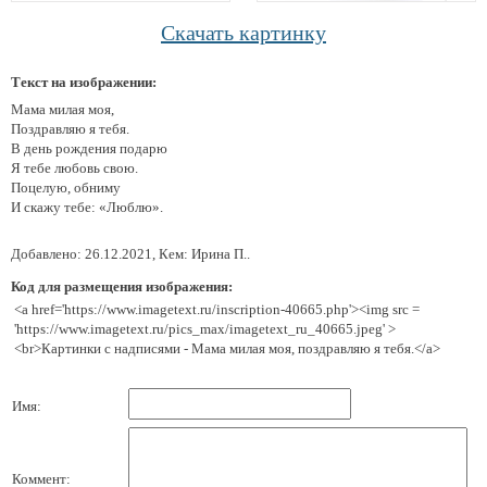
Скачать картинку
Текст на изображении:
Мама милая моя,
Поздравляю я тебя.
В день рождения подарю
Я тебе любовь свою.
Поцелую, обниму
И скажу тебе: «Люблю».
Добавлено: 26.12.2021, Кем: Ирина П..
Код для размещения изображения:
<a href='https://www.imagetext.ru/inscription-40665.php'><img src =
'https://www.imagetext.ru/pics_max/imagetext_ru_40665.jpeg' >
<br>Картинки с надписями - Мама милая моя, поздравляю я тебя.</a>
Имя:
Коммент: