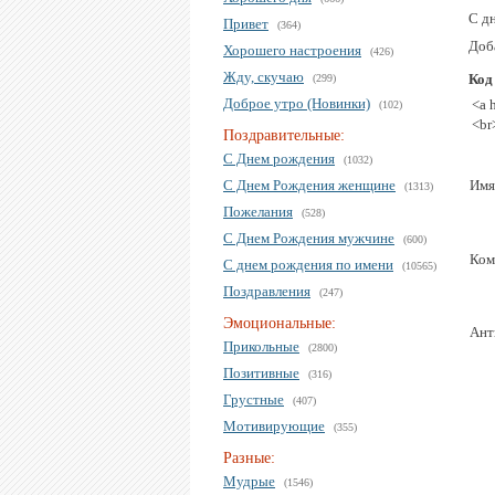
С д
Привет
(364)
Доба
Хорошего настроения
(426)
Жду, скучаю
Код
(299)
Доброе утро (Новинки)
<a 
(102)
<br
Поздравительные:
С Днем рождения
(1032)
С Днем Рождения женщине
Имя
(1313)
Пожелания
(528)
С Днем Рождения мужчине
(600)
Ком
С днем рождения по имени
(10565)
Поздравления
(247)
Эмоциональные:
Ант
Прикольные
(2800)
Позитивные
(316)
Грустные
(407)
Мотивирующие
(355)
Разные:
Мудрые
(1546)