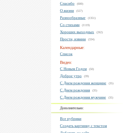
Спасибо
(600)
О жизни
(557)
Разнообразные
(1351)
Со стихами
(1119)
Хороших выходных
(262)
Прости, извини
(334)
Календарные:
Список
Видео:
С Новым Годом
(50)
Доброе утро
(39)
С Днем рождения женщине
(35)
С Днем рождения
(35)
С Днем рождения мужчине
(35)
Дополнительно:
Все рубрики
Создать картинку с текстом
Добавить на сайт