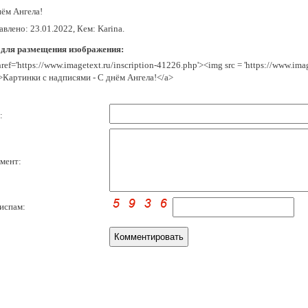
нём Ангела!
влено: 23.01.2022, Кем: Karina.
 для размещения изображения:
href='https://www.imagetext.ru/inscription-41226.php'><img src = 'https://www.im
>Картинки с надписями - С днём Ангела!</a>
:
мент:
испам: