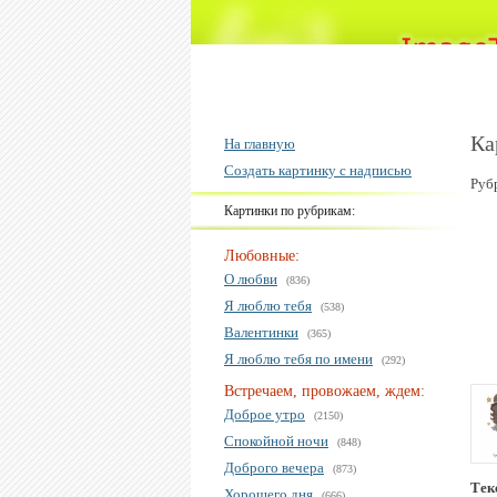
Ка
На главную
Создать картинку с надписью
Руб
Картинки по рубрикам:
Любовные:
О любви
(836)
Я люблю тебя
(538)
Валентинки
(365)
Я люблю тебя по имени
(292)
Встречаем, провожаем, ждем:
Доброе утро
(2150)
Спокойной ночи
(848)
Доброго вечера
(873)
Тек
Хорошего дня
(666)