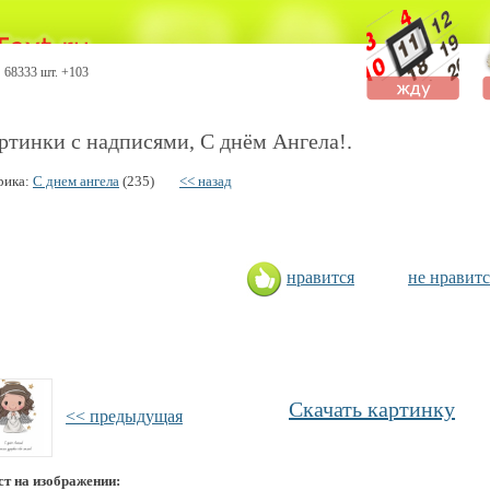
68333 шт. +103
ртинки с надписями, С днём Ангела!.
рика:
С днем ангела
(235)
<< назад
нравится
не нравитс
Скачать картинку
<< предыдущая
ст на изображении: