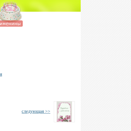
я
следующая >>