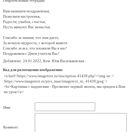
Откроем новые тетрадки.
Вам напишем поздравленья,
Пожелаем настроенья,
Радости, улыбок, счастья,
Пусть минуют Вас ненастья.
Спасибо за знания, что нам даете,
За вечную мудрость, с которой живете.
Спасибо за все, что вложили Вы в нас!
Поздравляем с Днем учителя Вас!
Добавлено: 24.01.2022, Кем: Юля Васильковская .
Код для размещения изображения:
<a href='https://www.imagetext.ru/inscription-41439.php'><img src =
'https://www.imagetext.ru/pics_max/imagetext_ru_41439.jpeg' >
<br>Картинки с надписями - Прозвенит первый звонок, мы придем к Вам
на урок</a>
Имя:
Коммент: