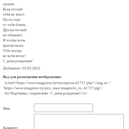
хранит,
Беда пускай
тебя не знает,
Пусть горе
от тебя бежит,
Друзья пускай
не обижают.
И чтобы всем
врагам назло
Тебе всегда
во всём везло!
С днем рождения!
Добавлено: 05.02.2022
Код для размещения изображения:
<a href='https://www.imagetext.ru/inscription-41737.php'><img src =
'https://www.imagetext.ru/pics_max/imagetext_ru_41737.jpg' >
<br>Картинки с надписями - С днем рождения!</a>
Имя:
Коммент: