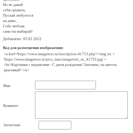
Но не давай
себя срывать,
Пускай любуются
на диво,
Себе любовь
сама ты выбирай!
Добавлено: 05.02.2022
Код для размещения изображения:
<a href='https://www.imagetext.ru/inscription-41753.php'><img src =
'https://www.imagetext.ru/pics_max/imagetext_ru_41753.jpg' >
<br>Картинки с надписями - С днем рождения! Запомни, ты цветок
красивый! </a>
Имя:
Коммент:
Антиспам: