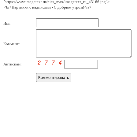
'https://www.imagetext.ru/pics_max/imagetext_ru_43166.jpg' >
<br>Картинки с надписями - С добрым утром!</a>
Имя:
Коммент:
Антиспам: